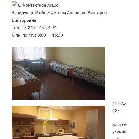
Контактное лицо:
Заведующий общежитием Аванесян Виктория
Викторовна
Тел.: +7-8152-43-23-94
С пн. по пт. с 8:00 — 15:30
11.07.2
026
Класси
ческий