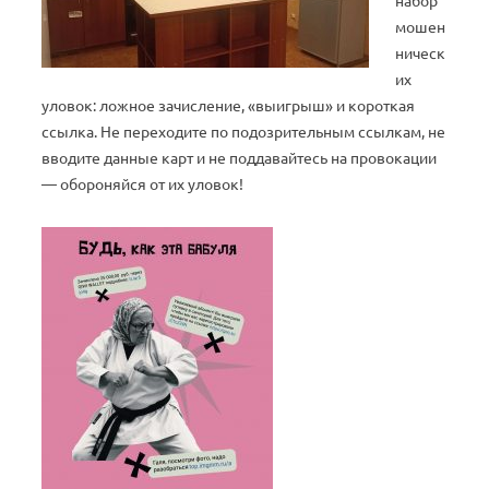
набор
мошен
ническ
их
уловок: ложное зачисление, «выигрыш» и короткая
ссылка. Не переходите по подозрительным ссылкам, не
вводите данные карт и не поддавайтесь на провокации
— обороняйся от их уловок!