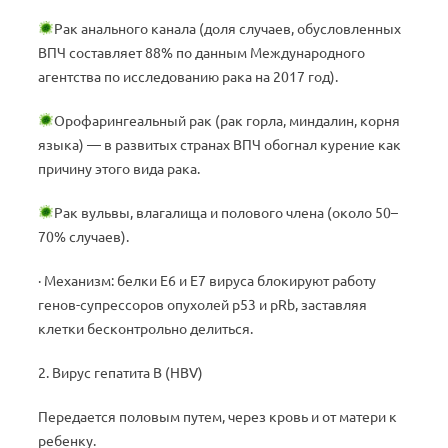
Рак анального канала (доля случаев, обусловленных
ВПЧ составляет 88% по данным Международного
агентства по исследованию рака на 2017 год).
Орофарингеальный рак (рак горла, миндалин, корня
языка) — в развитых странах ВПЧ обогнал курение как
причину этого вида рака.
Рак вульвы, влагалища и полового члена (около 50–
70% случаев).
· Механизм: белки Е6 и Е7 вируса блокируют работу
генов-супрессоров опухолей p53 и pRb, заставляя
клетки бесконтрольно делиться.
2. Вирус гепатита B (HBV)
Передается половым путем, через кровь и от матери к
ребенку.