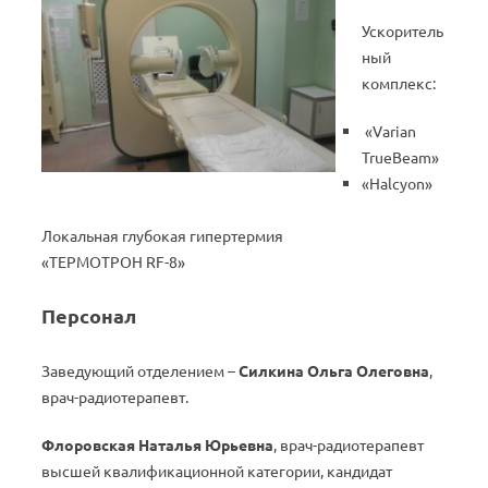
Ускоритель
ный
комплекс:
«Varian
TrueBeam»
«Halcyon»
Локальная глубокая гипертермия
«
ТЕРМОТРОН
RF-8
»
Персонал
Заведующий отделением –
Силкина Ольга Олеговна
,
врач-радиотерапевт.
Флоровская Наталья Юрьевна
, врач-радиотерапевт
высшей квалификационной категории, кандидат