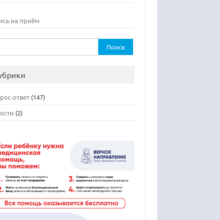
ись на приём
ти:
убрики
рос-ответ
(147)
ости
(2)