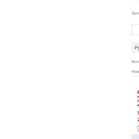
Зап
Най
Р
Воп
Нов