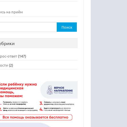
ись на приём
ти:
убрики
рос-ответ
(147)
ости
(2)