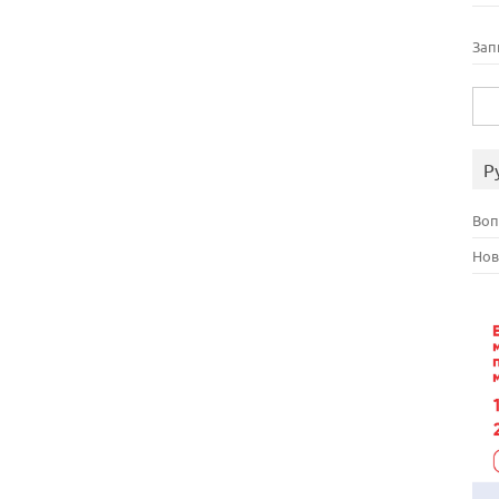
Зап
Най
Р
Воп
Нов