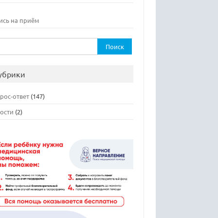
ись на приём
ти:
убрики
рос-ответ
(147)
ости
(2)