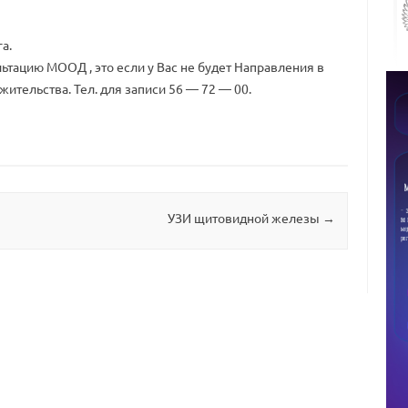
а.
ьтацию МООД , это если у Вас не будет Направления в
ительства. Тел. для записи 56 — 72 — 00.
УЗИ щитовидной железы
→