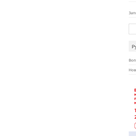
Зап
Най
Р
Воп
Нов