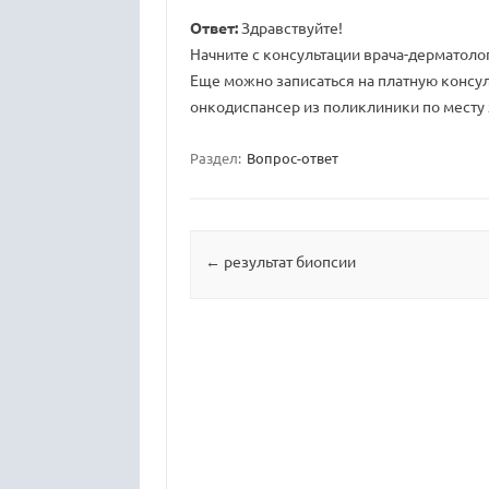
Ответ:
Здравствуйте!
Начните с консультации врача-дерматолог
Еще можно записаться на платную консул
онкодиспансер из поликлиники по месту ж
Раздел:
Вопрос-ответ
Навигация по записям
←
результат биопсии