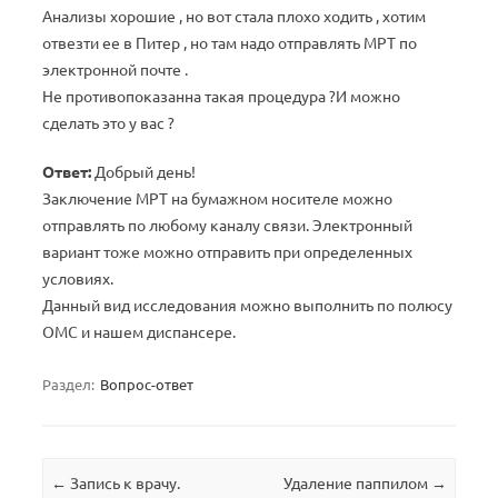
Анализы хорошие , но вот стала плохо ходить , хотим
отвезти ее в Питер , но там надо отправлять МРТ по
электронной почте .
Не противопоказанна такая процедура ?И можно
сделать это у вас ?
Ответ:
Добрый день!
Заключение МРТ на бумажном носителе можно
отправлять по любому каналу связи. Электронный
вариант тоже можно отправить при определенных
условиях.
Данный вид исследования можно выполнить по полюсу
ОМС и нашем диспансере.
Раздел:
Вопрос-ответ
Навигация по записям
←
Запись к врачу.
Удаление паппилом
→